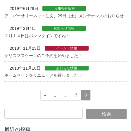
2019年6月28日
お知らせ情報
アニバーサリーネット注文、29日（土）メンテナンスのお知らせ
2019年2月4日
お知らせ情報
２月１４日はバレンタインですね！
2018年11月23日
イベント情報
クリスマスケーキのご予約を始めました！
2018年11月16日
お知らせ情報
ホームページをリニューアル致しました！
投
ペ
ペ
ペ
«
1
…
7
8
稿
ー
ー
ー
ジ
ジ
ジ
の
ペ
ー
最近の投稿