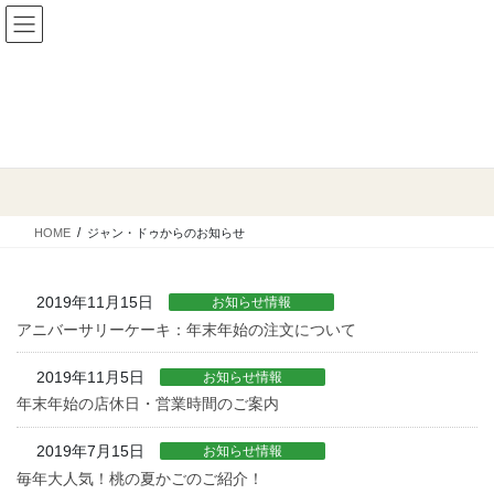
コ
ナ
ン
ビ
テ
ゲ
ン
ー
ツ
シ
ジャン・ドゥからのお知らせ
に
ョ
移
ン
動
に
移
動
HOME
ジャン・ドゥからのお知らせ
2019年11月15日
お知らせ情報
アニバーサリーケーキ：年末年始の注文について
2019年11月5日
お知らせ情報
年末年始の店休日・営業時間のご案内
2019年7月15日
お知らせ情報
毎年大人気！桃の夏かごのご紹介！