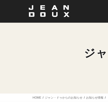
コ
ナ
ン
ビ
テ
ゲ
ン
ー
ツ
シ
に
ョ
移
ン
動
に
移
ジャ
動
HOME
ジャン・ドゥからのお知らせ
お知らせ情報