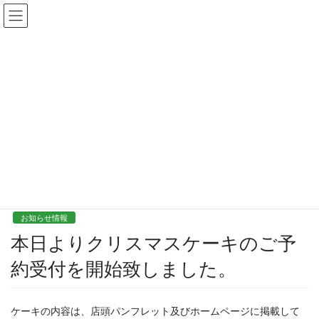
コ
ナ
ン
ビ
テ
ゲ
ン
ー
ツ
シ
ジャン・ドゥからのお知らせ
に
ョ
移
ン
動
に
移
動
HOME
ジャン・ドゥからのお知らせ
お知らせ情報
本日よりクリスマスケーキのご予約受付を開始致しました。
2021年11月26日
お知らせ情報
本日よりクリスマスケーキのご予
約受付を開始致しました。
ケーキの内容は、店頭パンフレット及びホームページに掲載して