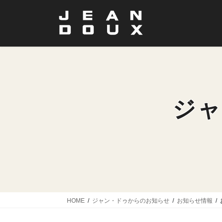
コ
ナ
ン
ビ
テ
ゲ
ン
ー
ツ
シ
に
ョ
移
ン
動
に
移
ジャ
動
HOME
ジャン・ドゥからのお知らせ
お知らせ情報