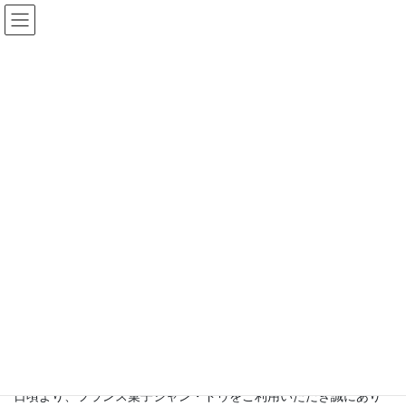
コ
ナ
ン
ビ
テ
ゲ
ン
ー
ツ
シ
ジャン・ドゥからのお知らせ
に
ョ
移
ン
動
に
移
動
HOME
ジャン・ドゥからのお知らせ
お知らせ情報
【桃の夏かご】販売開始いたしました
2023年7月14日
お知らせ情報
【桃の夏かご】販売開始いたしま
した
日頃より、フランス菓子ジャン・ドゥをご利用いただき誠にあり